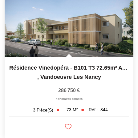
Résidence Vinedopéra - B101 T3 72.65m² Avec Balcon
,
Vandoeuvre Les Nancy
286 750 €
honoraires compris
73
M²
Réf :
844
3
Pièce(s)