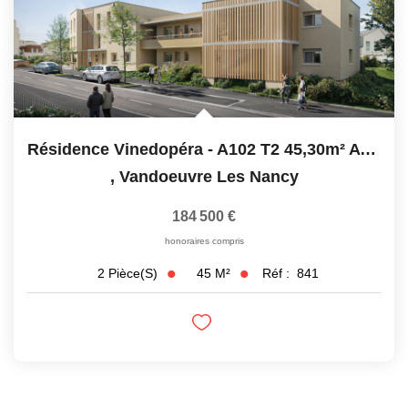
Résidence Vinedopéra - A102 T2 45,30m² Avec Balcon
,
Vandoeuvre Les Nancy
184 500 €
honoraires compris
45
M²
Réf :
841
2
Pièce(s)