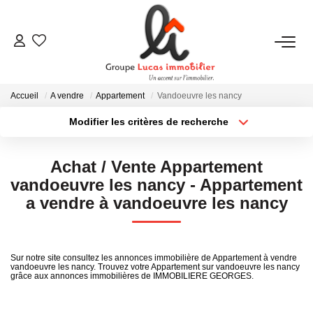
NOUS CONTACTER
Accueil
A vendre
Appartement
Vandoeuvre les nancy
ACHETER
Modifier les critères de recherche
Type de transaction
Localisation
Acheter
Localisation
LOUER
Achat / Vente Appartement
Type de bien
Sélectionnez...
Surface min
vandoeuvre les nancy - Appartement
NEUF
a vendre à vandoeuvre les nancy
Plus de critères
Budget max
ESTIMER
Créer une alerte
Sur notre site consultez les annonces immobilière de Appartement à vendre
vandoeuvre les nancy. Trouvez votre Appartement sur vandoeuvre les nancy
grâce aux annonces immobilières de IMMOBILIERE GEORGES.
NOS RÉALISATIONS