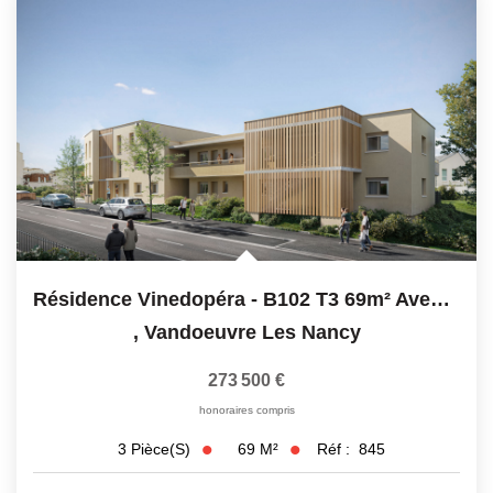
Résidence Vinedopéra - B102 T3 69m² Avec Balcon
,
Vandoeuvre Les Nancy
273 500 €
honoraires compris
69
M²
Réf :
845
3
Pièce(s)