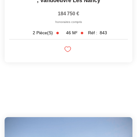
,
Vandoeuvre Les Nancy
184 750 €
honoraires compris
46
M²
Réf :
843
2
Pièce(s)