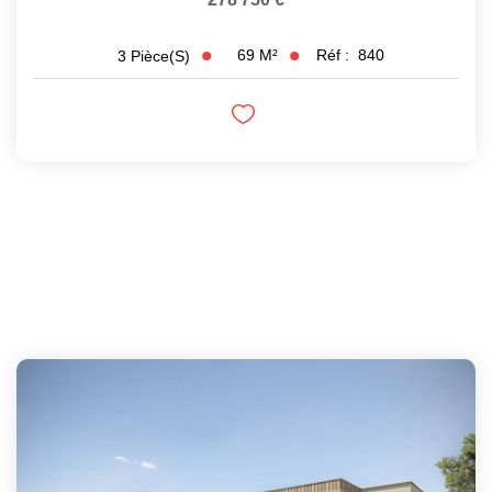
69
M²
Réf :
840
3
Pièce(s)