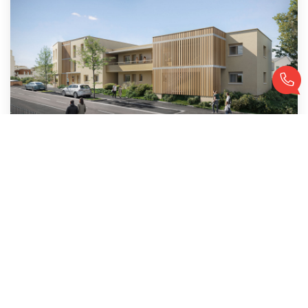
Résidence Vinedopéra - A103 T2 45,05m² Avec Balcon
,
Vandoeuvre Les Nancy
184 250 €
honoraires compris
45
M²
Réf :
842
2
Pièce(s)