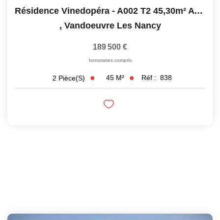
Résidence Vinedopéra - A002 T2 45,30m² Avec Jardin Privatif
,
Vandoeuvre Les Nancy
189 500 €
honoraires compris
45
M²
Réf :
838
2
Pièce(s)