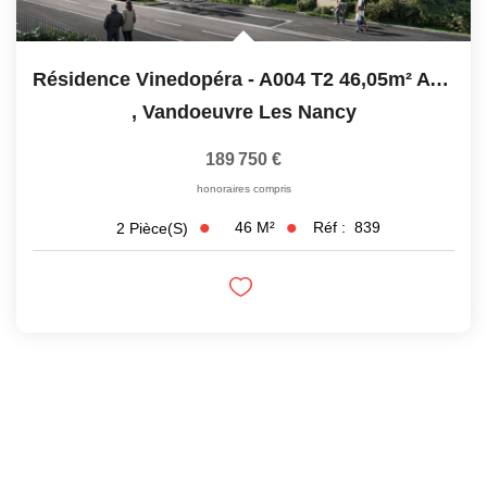
Résidence Vinedopéra - A004 T2 46,05m² Avec Jardin Privatif
,
Vandoeuvre Les Nancy
189 750 €
honoraires compris
46
M²
Réf :
839
2
Pièce(s)