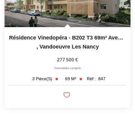
Résidence Vinedopéra - B202 T3 69m² Avec Balcon
,
Vandoeuvre Les Nancy
277 500 €
honoraires compris
69
M²
Réf :
847
3
Pièce(s)