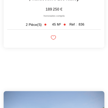
189 250 €
honoraires compris
45
M²
Réf :
836
2
Pièce(s)