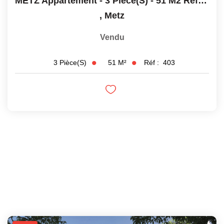
METZ Appartement - 3 Pièce(s) - 51 M2 Refait À Neuf
,
Metz
Vendu
51
M²
Réf :
403
3
Pièce(s)