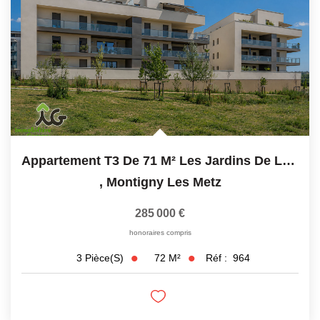
Appartement T3 De 71 M² Les Jardins De La Horgne À...
,
Montigny Les Metz
285 000 €
honoraires compris
72
M²
Réf :
964
3
Pièce(s)