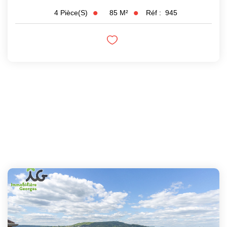
85
M²
Réf :
945
4
Pièce(s)