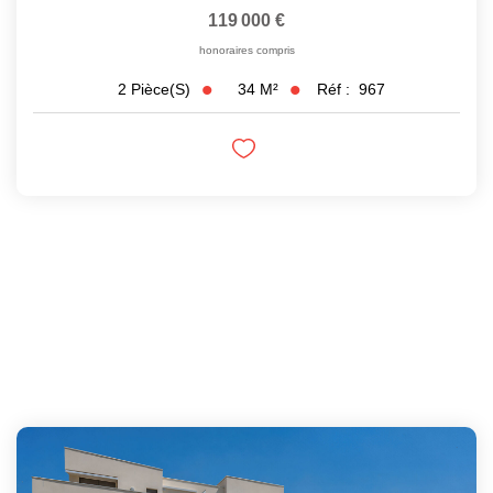
119 000 €
honoraires compris
34
M²
Réf :
967
2
Pièce(s)