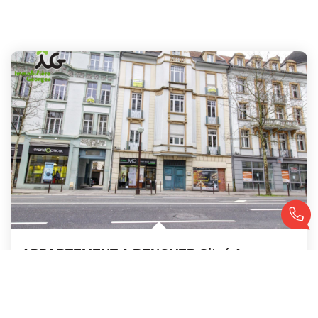
APPARTEMENT A RENOVER Situé Avenue De Nancy À METZ
,
Metz
Vendu