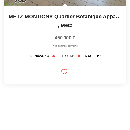
METZ-MONTIGNY Quartier Botanique Appartement Metz 6 Pièces...
,
Metz
450 000 €
honoraires compris
137
M²
Réf :
959
6
Pièce(s)