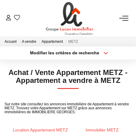
NOUS CONTACTER
Accueil
A vendre
Appartement
METZ
ACHETER
Modifier les critères de recherche
Type de transaction
Localisation
Acheter
Localisation
LOUER
Achat / Vente Appartement METZ -
Type de bien
Sélectionnez...
Surface min
Appartement a vendre à METZ
NEUF
Plus de critères
Budget max
ESTIMER
Sur notre site consultez les annonces immobilière de Appartement à vendre
METZ. Trouvez votre Appartement sur METZ grâce aux annonces
Créer une alerte
immobilières de IMMOBILIERE GEORGES.
NOS RÉALISATIONS
Location Appartement METZ
Immobilier METZ