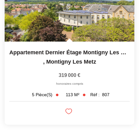
Appartement Dernier Étage Montigny Les Metz 5 Pièce(s)...
,
Montigny Les Metz
319 000 €
honoraires compris
113
M²
Réf :
807
5
Pièce(s)