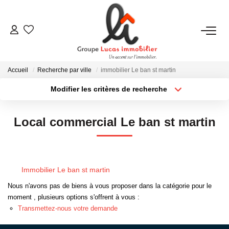
NOUS CONTACTER
Accueil
Recherche par ville
immobilier Le ban st martin
ACHETER
Modifier les critères de recherche
Type de transaction
Localisation
Acheter
Localisation
LOUER
Local commercial Le ban st martin
Type de bien
Sélectionnez...
Surface min
NEUF
Plus de critères
Budget max
Immobilier Le ban st martin
ESTIMER
Créer une alerte
Nous n'avons pas de biens à vous proposer dans la catégorie pour le
moment , plusieurs options s'offrent à vous :
NOS RÉALISATIONS
Transmettez-nous votre demande