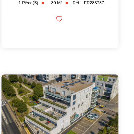
30
M²
Réf :
FR283787
1
Pièce(s)