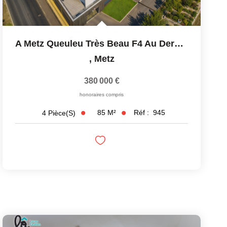
A Metz Queuleu Très Beau F4 Au Dernier Étage Avec Ascenseur...
,
Metz
380 000 €
honoraires compris
85
M²
Réf :
945
4
Pièce(s)