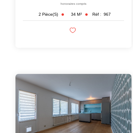
honoraires compris
34
M²
Réf :
967
2
Pièce(s)