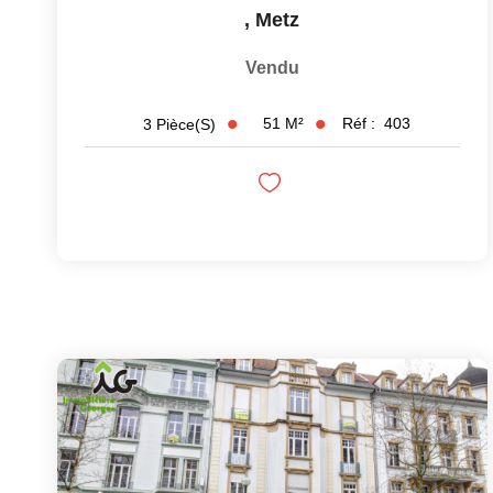
,
Metz
Vendu
51
M²
Réf :
403
3
Pièce(s)