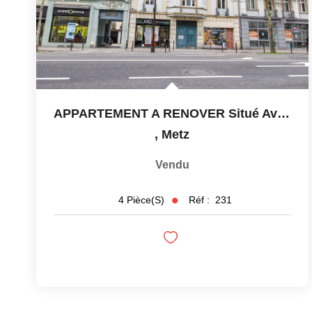
APPARTEMENT A RENOVER Situé Avenue De Nancy À METZ
,
Metz
Vendu
Réf :
231
4
Pièce(s)