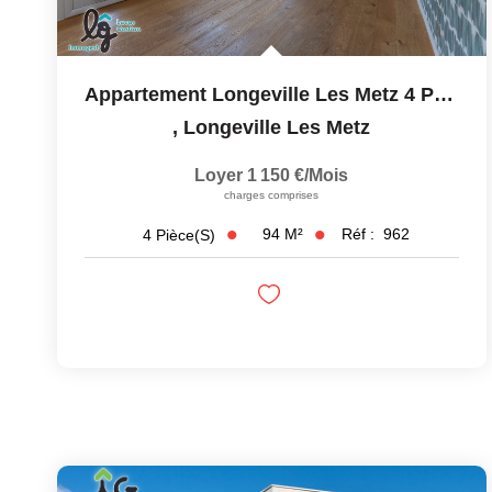
Appartement Longeville Les Metz 4 Pièce(s) 93.5 M2
,
Longeville Les Metz
Loyer 1 150 €/mois
charges comprises
94
M²
Réf :
962
4
Pièce(s)