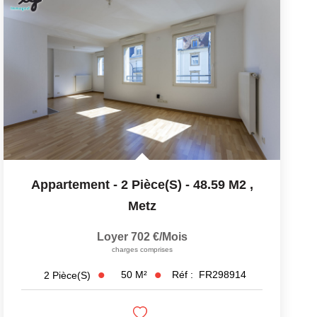
Appartement - 2 Pièce(s) - 48.59 M2
,
Metz
Loyer 702 €/mois
charges comprises
50
M²
Réf :
FR298914
2
Pièce(s)