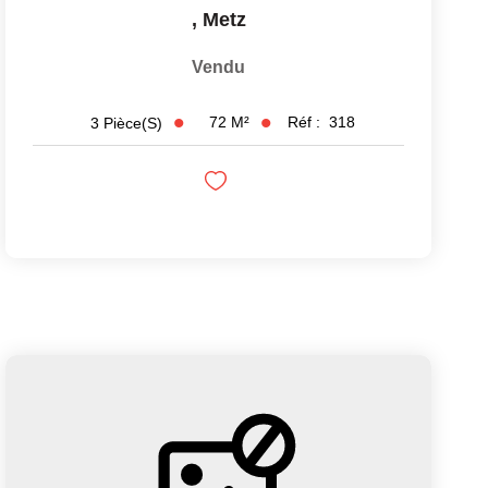
,
Metz
Vendu
72
M²
Réf :
318
3
Pièce(s)