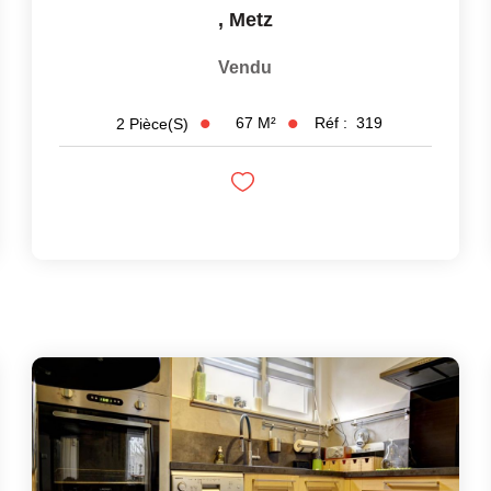
,
Metz
Vendu
67
M²
Réf :
319
2
Pièce(s)