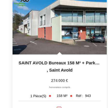
SAINT AVOLD Bureaux 158 M² + Parkings Extérieurs Avenue...
,
Saint Avold
274 000 €
honoraires compris
158
M²
Réf :
943
1
Pièce(s)