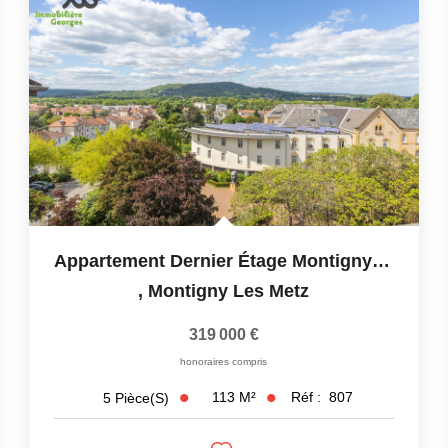
Appartement Dernier Étage Montigny Les Metz 5 Pièce(s)...
,
Montigny Les Metz
319 000 €
honoraires compris
113
M²
Réf :
807
5
Pièce(s)