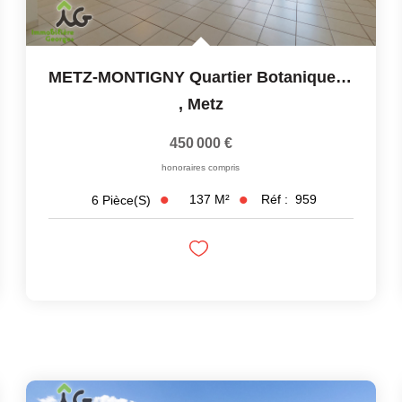
METZ-MONTIGNY Quartier Botanique Appartement Metz 6 Pièces...
,
Metz
450 000 €
honoraires compris
137
M²
Réf :
959
6
Pièce(s)