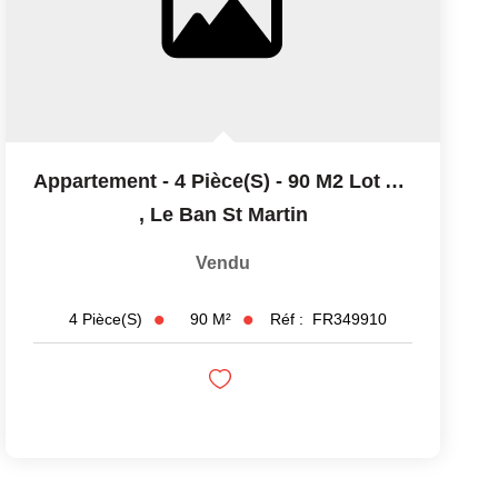
Appartement - 4 Pièce(s) - 90 M2 Lot A41
,
Le Ban St Martin
Vendu
90
M²
Réf :
FR349910
4
Pièce(s)