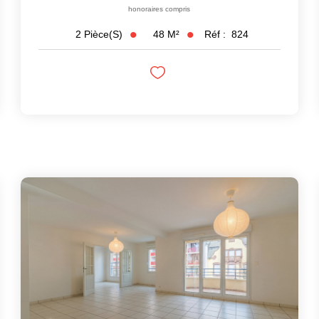
honoraires compris
48
M²
Réf :
824
2
Pièce(s)