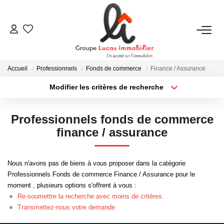
NOUS CONTACTER
Accueil
Professionnels
Fonds de commerce
Finance / Assurance
ACHETER
Modifier les critères de recherche
Type de transaction
Localisation
Acheter
Localisation
LOUER
Professionnels fonds de commerce
Type de bien
Sélectionnez...
Surface min
finance / assurance
NEUF
Plus de critères
Budget max
Nous n'avons pas de biens à vous proposer dans la catégorie
ESTIMER
Professionnels Fonds de commerce Finance / Assurance pour le
Créer une alerte
moment , plusieurs options s'offrent à vous :
Re-soumettre la recherche avec moins de critères.
NOS RÉALISATIONS
Transmettez-nous votre demande