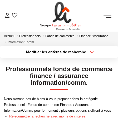
NOUS CONTACTER
Accueil
Professionnels
Fonds de commerce
Finance / Assurance
ACHETER
Information/Comm.
Modifier les critères de recherche
Type de transaction
Localisation
LOUER
Acheter
Localisation
Professionnels fonds de commerce
Type de bien
NEUF
Sélectionnez...
Surface min
finance / assurance
information/comm.
Plus de critères
Budget max
ESTIMER
Nous n'avons pas de biens à vous proposer dans la catégorie
Créer une alerte
Professionnels Fonds de commerce Finance / Assurance
NOS RÉALISATIONS
Information/Comm. pour le moment , plusieurs options s'offrent à vous :
Re-soumettre la recherche avec moins de critères.