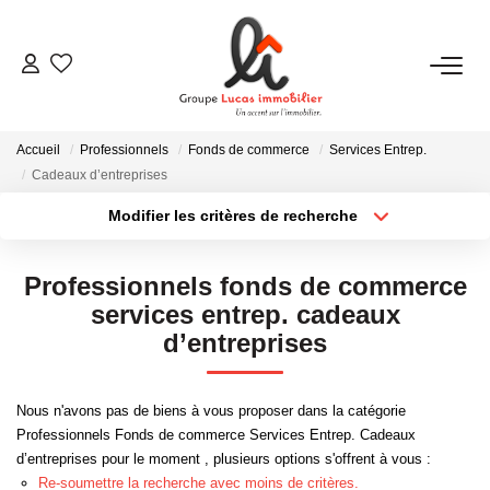
NOUS CONTACTER
Accueil
Professionnels
Fonds de commerce
Services Entrep.
ACHETER
Cadeaux d’entreprises
Modifier les critères de recherche
LOUER
Localisation
Type de transaction
Surface min
Professionnels fonds de commerce
Type de bien
NEUF
services entrep. cadeaux
Plus de critères
Budget max
d’entreprises
ESTIMER
Créer une alerte
Nous n'avons pas de biens à vous proposer dans la catégorie
Professionnels Fonds de commerce Services Entrep. Cadeaux
NOS RÉALISATIONS
d’entreprises pour le moment , plusieurs options s'offrent à vous :
Re-soumettre la recherche avec moins de critères.