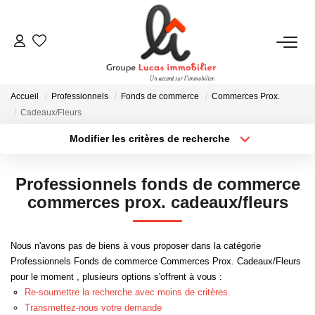
NOUS CONTACTER
Accueil
Professionnels
Fonds de commerce
Commerces Prox.
ACHETER
Cadeaux/Fleurs
Modifier les critères de recherche
Type de transaction
Localisation
LOUER
Acheter
Localisation
Professionnels fonds de commerce
Type de bien
NEUF
Sélectionnez...
Surface min
commerces prox. cadeaux/fleurs
Plus de critères
Budget max
ESTIMER
Nous n'avons pas de biens à vous proposer dans la catégorie
Professionnels Fonds de commerce Commerces Prox. Cadeaux/Fleurs
Créer une alerte
pour le moment , plusieurs options s'offrent à vous :
NOS RÉALISATIONS
Re-soumettre la recherche avec moins de critères.
Transmettez-nous votre demande