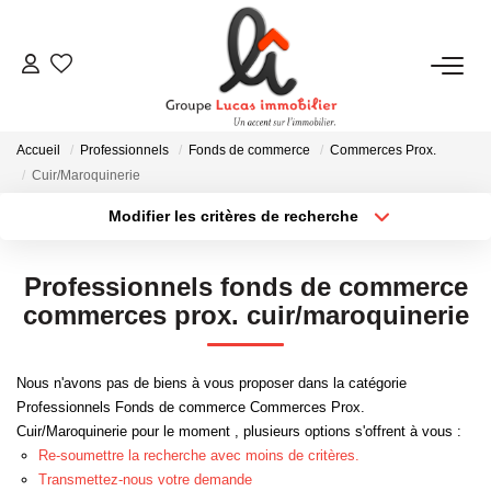
NOUS CONTACTER
Accueil
Professionnels
Fonds de commerce
Commerces Prox.
ACHETER
Cuir/Maroquinerie
Modifier les critères de recherche
Type de transaction
Localisation
LOUER
Acheter
Localisation
Professionnels fonds de commerce
Type de bien
NEUF
Sélectionnez...
Surface min
commerces prox. cuir/maroquinerie
Plus de critères
Budget max
ESTIMER
Nous n'avons pas de biens à vous proposer dans la catégorie
Professionnels Fonds de commerce Commerces Prox.
Créer une alerte
Cuir/Maroquinerie pour le moment , plusieurs options s'offrent à vous :
NOS RÉALISATIONS
Re-soumettre la recherche avec moins de critères.
Transmettez-nous votre demande