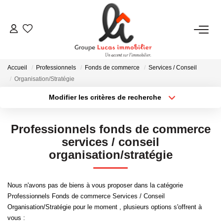
NOUS CONTACTER
Accueil
Professionnels
Fonds de commerce
Services / Conseil
ACHETER
Organisation/Stratégie
Modifier les critères de recherche
Type de transaction
Localisation
LOUER
Acheter
Localisation
Professionnels fonds de commerce
Type de bien
NEUF
Sélectionnez...
Surface min
services / conseil
organisation/stratégie
Plus de critères
Budget max
ESTIMER
Nous n'avons pas de biens à vous proposer dans la catégorie
Créer une alerte
Professionnels Fonds de commerce Services / Conseil
NOS RÉALISATIONS
Organisation/Stratégie pour le moment , plusieurs options s'offrent à
vous :