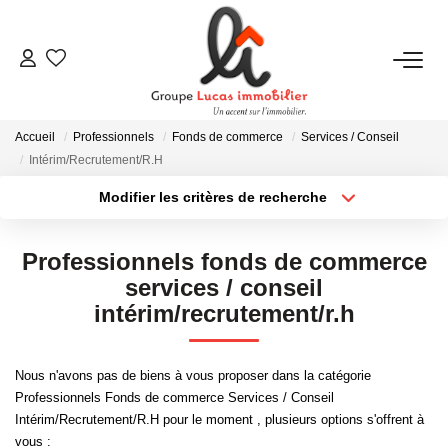
NOUS CONTACTER
Accueil
Professionnels
Fonds de commerce
Services / Conseil
ACHETER
Intérim/Recrutement/R.H
Modifier les critères de recherche
Type de transaction
Localisation
LOUER
Acheter
Localisation
Professionnels fonds de commerce
Type de bien
NEUF
Sélectionnez...
Surface min
services / conseil
intérim/recrutement/r.h
Plus de critères
Budget max
ESTIMER
Nous n'avons pas de biens à vous proposer dans la catégorie
Créer une alerte
Professionnels Fonds de commerce Services / Conseil
NOS RÉALISATIONS
Intérim/Recrutement/R.H pour le moment , plusieurs options s'offrent à
vous :