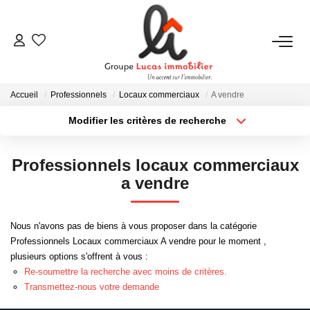
NOUS CONTACTER
Accueil
Professionnels
Locaux commerciaux
A vendre
ACHETER
Modifier les critères de recherche
Type de transaction
Localisation
Acheter
Localisation
LOUER
Professionnels locaux commerciaux
Type de bien
Sélectionnez...
Surface min
a vendre
NEUF
Plus de critères
Budget max
Nous n'avons pas de biens à vous proposer dans la catégorie
ESTIMER
Professionnels Locaux commerciaux A vendre pour le moment ,
Créer une alerte
plusieurs options s'offrent à vous :
Re-soumettre la recherche avec moins de critères.
NOS RÉALISATIONS
Transmettez-nous votre demande