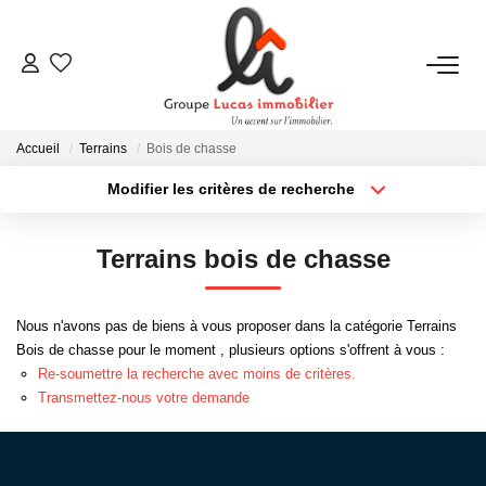
NOUS CONTACTER
Accueil
Terrains
Bois de chasse
ACHETER
Modifier les critères de recherche
Type de transaction
Localisation
Acheter
Localisation
LOUER
Terrains bois de chasse
Type de bien
Sélectionnez...
Surface min
NEUF
Nous n'avons pas de biens à vous proposer dans la catégorie Terrains
Plus de critères
Budget max
Bois de chasse pour le moment , plusieurs options s'offrent à vous :
ESTIMER
Re-soumettre la recherche avec moins de critères.
Créer une alerte
Transmettez-nous votre demande
NOS RÉALISATIONS