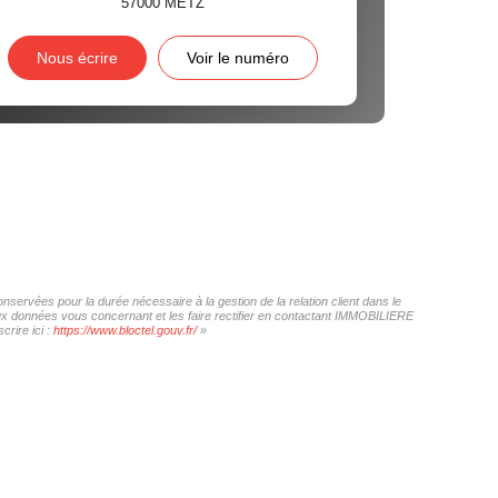
57000
METZ
Nous écrire
Voir le numéro
ervées pour la durée nécessaire à la gestion de la relation client dans le
 aux données vous concernant et les faire rectifier en contactant IMMOBILIERE
rire ici :
https://www.bloctel.gouv.fr/
»