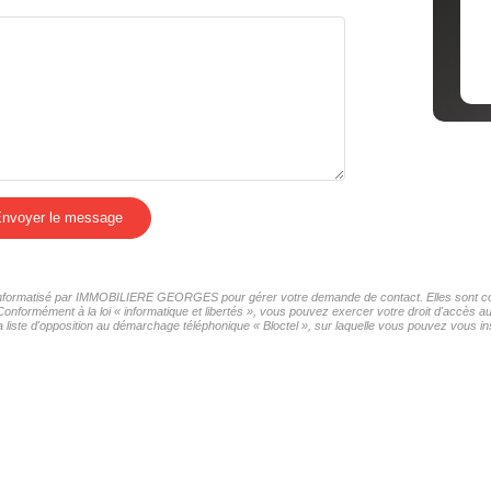
nvoyer le message
er informatisé par IMMOBILIERE GEORGES pour gérer votre demande de contact. Elles sont cons
 Conformément à la loi « informatique et libertés », vous pouvez exercer votre droit d'accès
e d'opposition au démarchage téléphonique « Bloctel », sur laquelle vous pouvez vous insc