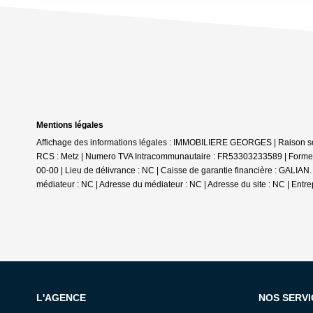
Mentions légales
Affichage des informations légales : IMMOBILIERE GEORGES | Raison soc
RCS : Metz | Numero TVA Intracommunautaire : FR53303233589 | Forme juri
00-00 | Lieu de délivrance : NC | Caisse de garantie financière : GALIAN.
médiateur : NC | Adresse du médiateur : NC | Adresse du site : NC |
Entre
L'AGENCE
NOS SERVI