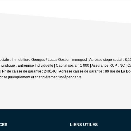
iale : Immobiliere Georges / Lucas Gestion Immogest | Adresse siège social : 8,1
dique : Entreprise Individuelle | Capital social : 1 000 | Assurance RCP : NC |
Ca
 | N° de caisse de garantie : 24014C | Adresse caisse de garantie : 89 rue de La B
prise juridiquement et financièrement indépendante
CES
LIENS UTILES