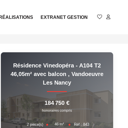
RÉALISATIONS
EXTRANET GESTION
Résidence Vinedopéra - A104 T2
46,05m² avec balcon
,
Vandoeuvre
Les Nancy
184 750 €
honoraires compris
46
m²
2
pièce(s)
Réf :
843