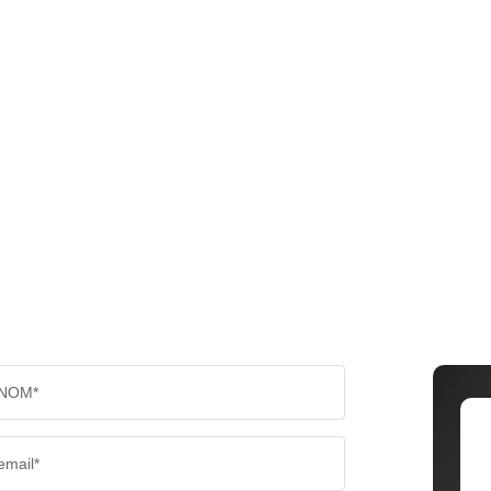
NOM*
email*