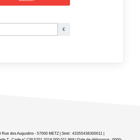
0 Rue des Augustins - 57000 METZ | Siret : 43355438300011 |
rte T : Carte n° CPI 5701 2016 000 011 969 | Date de délivrance : 0000-