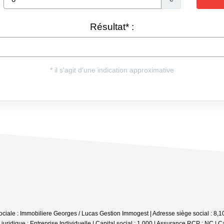
iale : Immobiliere Georges / Lucas Gestion Immogest | Adresse siège social : 8,1
dique : Entreprise Individuelle | Capital social : 1 000 | Assurance RCP : NC |
Ca