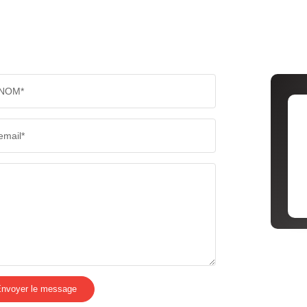
NOM*
email*
nvoyer le message