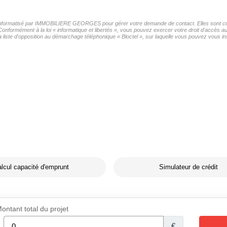
er informatisé par IMMOBILIERE GEORGES pour gérer votre demande de contact. Elles sont cons
 Conformément à la loi « informatique et libertés », vous pouvez exercer votre droit d'accès
e d'opposition au démarchage téléphonique « Bloctel », sur laquelle vous pouvez vous insc
lcul capacité d'emprunt
Simulateur de crédit