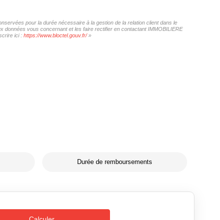
ervées pour la durée nécessaire à la gestion de la relation client dans le
 aux données vous concernant et les faire rectifier en contactant IMMOBILIERE
rire ici :
https://www.bloctel.gouv.fr/
»
Durée de remboursements