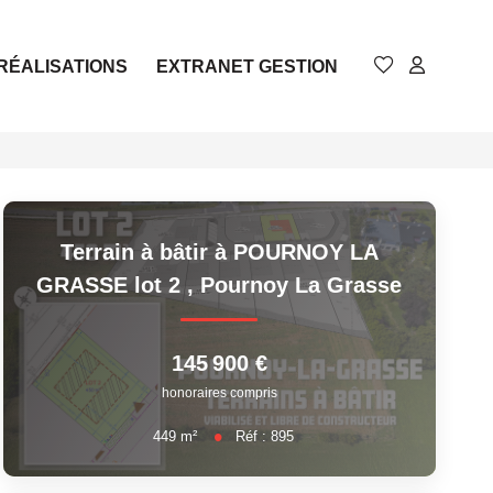
RÉALISATIONS
EXTRANET GESTION
Terrain à bâtir à POURNOY LA
GRASSE lot 2
,
Pournoy La Grasse
145 900 €
honoraires compris
449
m²
Réf :
895