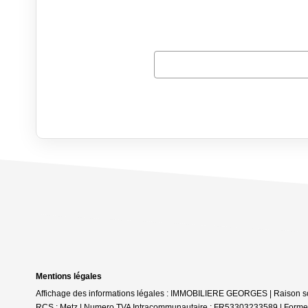
Mentions légales
Affichage des informations légales : IMMOBILIERE GEORGES | Raison soc
RCS : Metz | Numero TVA Intracommunautaire : FR53303233589 | Forme juri