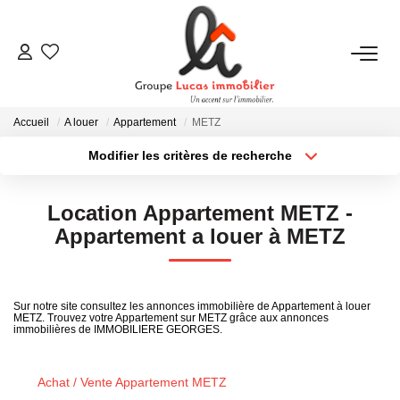
NOUS CONTACTER
Accueil
A louer
Appartement
METZ
ACHETER
Modifier les critères de recherche
Type de transaction
Localisation
Acheter
Localisation
LOUER
Location Appartement METZ -
Type de bien
Sélectionnez...
Surface min
Appartement a louer à METZ
NEUF
Plus de critères
Budget max
ESTIMER
Sur notre site consultez les annonces immobilière de Appartement à louer
METZ. Trouvez votre Appartement sur METZ grâce aux annonces
Créer une alerte
immobilières de IMMOBILIERE GEORGES.
NOS RÉALISATIONS
Achat / Vente Appartement METZ