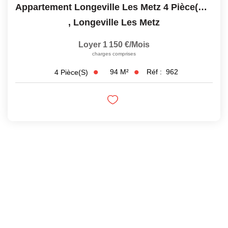
Appartement Longeville Les Metz 4 Pièce(s) 93.5 M2
,
Longeville Les Metz
Loyer 1 150 €/mois
charges comprises
94
M²
Réf :
962
4
Pièce(s)