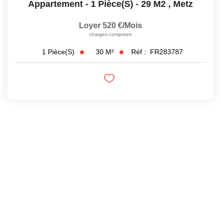
Appartement - 1 Pièce(s) - 29 M2
,
Metz
Loyer 520 €/mois
charges comprises
30
M²
Réf :
FR283787
1
Pièce(s)