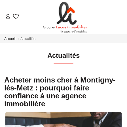
NOUS CONTACTER
Accueil
Actualités
ACHETER
Actualités
LOUER
Acheter moins cher à Montigny-
NEUF
lès-Metz : pourquoi faire
confiance à une agence
ESTIMER
immobilière
NOS RÉALISATIONS