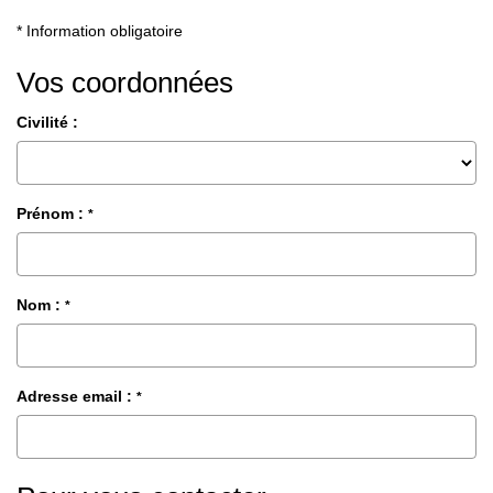
EXTRANET GESTION
* Information obligatoire
Vos coordonnées
Civilité :
Prénom :
*
Nom :
*
Adresse email :
*