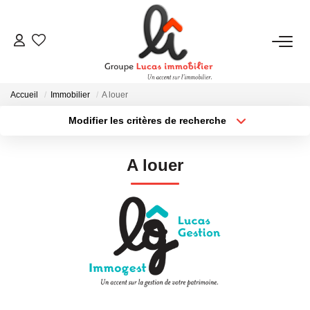
NOUS CONTACTER
Accueil
Immobilier
A louer
ACHETER
Modifier les critères de recherche
Type de transaction
Localisation
Louer
Localisation
LOUER
A louer
Type de bien
Sélectionnez...
Surface min
NEUF
Plus de critères
Budget max
ESTIMER
Créer une alerte
NOS RÉALISATIONS