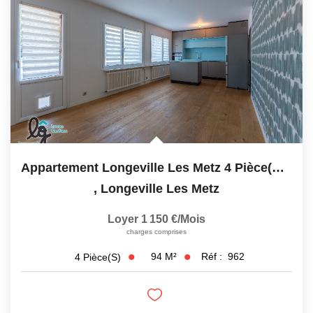
Appartement Longeville Les Metz 4 Pièce(s) 93.5 M2
,
Longeville Les Metz
Loyer 1 150 €/mois
charges comprises
94
M²
Réf :
962
4
Pièce(s)