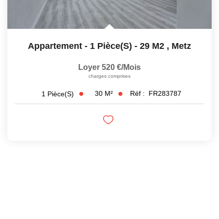
Appartement - 1 Pièce(s) - 29 M2
,
Metz
Loyer 520 €/mois
charges comprises
30
M²
Réf :
FR283787
1
Pièce(s)